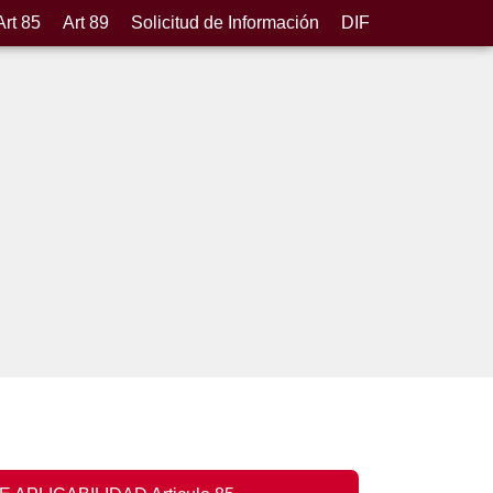
Art 85
Art 89
Solicitud de Información
DIF